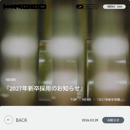
MENU
JP
EN
CN
CLOSE
N
E
W
S
PAGE TOP
N
E
W
S
C
O
M
P
A
N
Y
NEWS
C
O
M
P
A
N
Y
S
E
R
V
I
C
E
『2027年新卒採用のお知らせ』
S
E
R
V
I
C
E
N
E
T
W
O
R
K
N
E
T
W
O
R
K
『2027年新卒採用のお知らせ』
T
O
P
N
E
W
S
S
U
S
T
A
I
N
A
B
I
L
I
T
Y
T
O
P
N
E
W
S
S
U
S
T
A
I
N
A
B
I
L
I
T
Y
R
E
C
R
U
I
T
I
N
G
R
E
C
R
U
I
T
I
N
G
O
F
F
I
C
E
T
O
U
R
B
A
C
K
お知らせ
2026.02.20
B
A
C
K
O
F
F
I
C
E
T
O
U
R
C
O
N
T
A
C
T